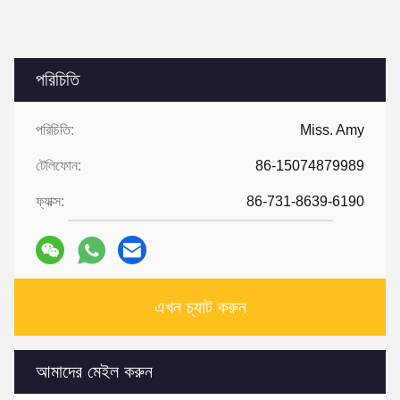
পরিচিতি
পরিচিতি:
Miss. Amy
টেলিফোন:
86-15074879989
ফ্যাক্স:
86-731-8639-6190
এখন চ্যাট করুন
আমাদের মেইল ​​করুন