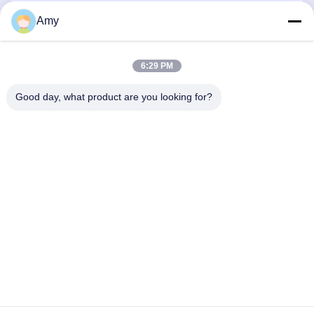
Amy
পাঠান
6:29 PM
Good day, what product are you looking for?
Hunan Yibeinuo New Material Co., Ltd.
Amy@ybnceramic.com
86-15074879989
নং ২, চিংইয়ুয়ান সাউথ রোড, ল্যাংলি ইন্ডাস্ট্রিয়াল পার্ক, চাংসা কাউন্টি, হুয়ানান
প্রদেশ
চীন ভাল মানের প্রতিরোধী সিরামিক পাইপ পরেন সরবরাহকারী. কপিরাইট © 2023-