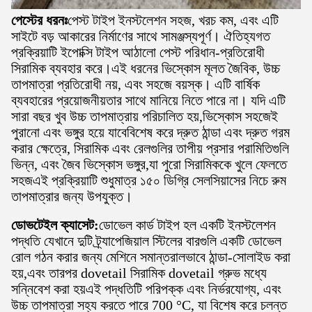
পেস্টের ধরনঃ
পেস্ট টাইপ ইনস্টলেশন সহজ, খরচ কম, এবং এটি
সাইটে বড় আকারের নির্মাণের সাথে সামঞ্জস্যপূর্ণ। ঐতিহ্যগত
প্রক্রিয়াটি ইপোক্সি টাইপ আঠালো পেস্ট পরিধান-প্রতিরোধী
সিরামিক ব্যবহার করে।এই ধরনের ভিস্কোস মূলত জৈবিক, উচ্চ
তাপমাত্রা প্রতিরোধী নয়, এবং সহজে বয়স্ক। এটি বার্ষিক
ব্যবহারের প্রয়োজনীয়তার সাথে মানিয়ে নিতে পারে না। যদি এটি
সারা বছর খুব উচ্চ তাপমাত্রায় পরিচালিত হয়,ভিস্কোস সহজেই
পুরানো এবং ভঙ্গুর হয়ে যাবেবিশেষ করে দ্রুত ঠান্ডা এবং দ্রুত গরম
করার ক্ষেত্রে, সিরামিক এবং রেলগুলির তাপীয় প্রসার পরামিতিগুলি
ভিন্ন, এবং জৈব ভিস্কোস ভঙ্গুর,যা পুরো সিরামিককে খুলে ফেলতে
সহজএই প্রক্রিয়াটি শুধুমাত্র ১৫০ ডিগ্রি সেলসিয়াসের নিচে রুম
তাপমাত্রার জন্য উপযুক্ত।
ডোভটেইল ক্যাসেট:
ডোভেল কার্ড টাইপ হল একটি ইনস্টলেশন
পদ্ধতি যেখানে দুটি ট্র্যাপেজিয়াল স্টিলের বারগুলি একটি ডোভেল
রোল গঠন করার জন্য মেশিনে সমান্তরালভাবে ঠান্ডা-সোলাইড করা
হয়,এবং তারপর dovetail সিরামিক dovetail গ্রুভ মধ্যে
সন্নিবেশ করা হয়এই পদ্ধতিটি পরিপক্ক এবং নির্ভরযোগ্য, এবং
উচ্চ তাপমাত্রা সহ্য করতে পারে 700 °C, যা বিশেষ করে চলন্ত