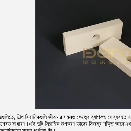
রগুলিতে, শিল্প সিরামিকগুলি জীবনের সমস্ত ক্ষেত্রে ব্যাপকভাবে ব্যবহৃত হ
বিশেষত সাধারণ।এই দুটি সিরামিক উপকরণ তাদের নিজস্ব শক্তি আছেএখন 
েরামিকসের মধ্যে পার্থক্য কী।