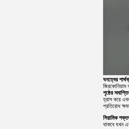
ঘনত্বের পার্থক
জিরকোনিয়াম 
পৃষ্ঠের সমাপ্তি
হ্রাস করে এবং
প্রতিরোধ ক্ষম
সিরামিক শক্তত
থাকবে যখন এক