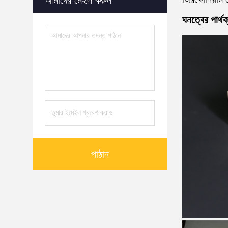
আমাদের মেইল ​​করুন
ঘনত্বের পার্থক
পাঠান