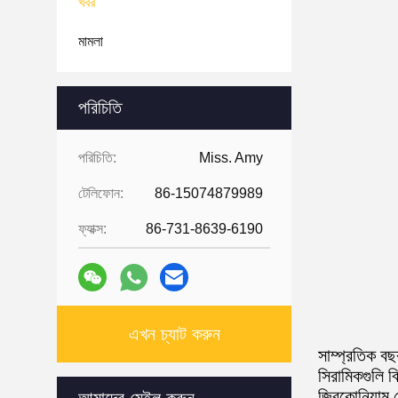
খবর
মামলা
পরিচিতি
পরিচিতি:
Miss. Amy
টেলিফোন:
86-15074879989
ফ্যাক্স:
86-731-8639-6190
এখন চ্যাট করুন
সাম্প্রতিক বছ
সিরামিকগুলি 
জিরকোনিয়াম স