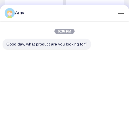
অ্যালুমিনিয়াম সিরামিক আস্তরণের
Amy
সেরা মূল্য পান
সেরা মূল্য পান
6:36 PM
Good day, what product are you looking for?
Hunan Yibeinuo New Material Co., Ltd.
Amy@ybnceramic.com
86-15074879989
নং ২, চিংইয়ুয়ান সাউথ রোড, ল্যাংলি ইন্ডাস্ট্রিয়াল পার্ক, চাংসা কাউন্টি, হুয়ানান
প্রদেশ