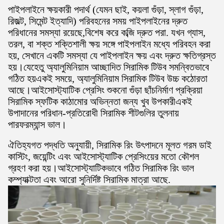
পাইপলাইনে ক্ষয়কারী পদার্থ (যেমন ছাই, কয়লা গুঁড়া, স্লাগ গুঁড়া,
রিজল্ট, সিমেন্ট ইত্যাদি) পরিবহনের সময় পাইপলাইনের দ্রুত
পরিধানের সমস্যা রয়েছে,বিশেষ করে কব্জি দ্রুত পরা. যখন গ্যাস,
তরল, বা শক্ত শক্তিশালী ক্ষয় সঙ্গে পাইপলাইন মধ্যে পরিবহন করা
হয়, সেখানে একটি সমস্যা যে পাইপলাইন ক্ষয় এবং দ্রুত ক্ষতিগ্রস্ত
হয়।যেহেতু অ্যালুমিনিয়াম আচ্ছাদিত সিরামিক টিউব সমন্বিতভাবে
গঠিত হয়একই সময়ে, অ্যালুমিনিয়াম সিরামিক টিউব উচ্চ কঠোরতা
আছে।আইসোস্ট্যাটিক প্রেসিং শুকনো গুঁড়া ছাঁচনির্মাণ প্রক্রিয়া
সিরামিক স্ফটিক কাঠামোর অভিন্নতা জন্য খুব উপকারীএকই
উপাদানের পরিধান-প্রতিরোধী সিরামিক শীটগুলির তুলনায়
পারফরম্যান্স ভাল।
ঐতিহ্যগত পদ্ধতি অনুযায়ী, সিরামিক রিং উৎপাদনে মূলত গরম ডাই
কাস্টিং, জয়েন্টিং এবং আইসোস্ট্যাটিক প্রেসিংয়ের মতো কৌশল
গ্রহণ করা হয়।আইসোস্ট্যাটিকভাবে গঠিত সিরামিক রিং ভাল
কম্প্যাক্টতা এবং আরো সুনির্দিষ্ট সিরামিক মাত্রা আছে.