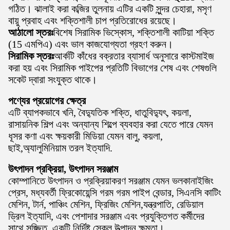
গঠিত। ঝালাই করা কব্জির তুলনায় এটির একটি সুন্দর চেহারা, মসৃণ
বায়ু প্রবাহ এবং শক্তিশালী চাপ প্রতিরোধের রয়েছে।
আঠালো স্তরঃ
বিশেষ সিরামিক ভিস্কোস, শক্তিশালী কাটিয়া শক্তি
(15 এমপিএ) এবং ভাল কাজযোগ্যতা গ্রহণ করুন।
সিরামিক স্তরঃ
আর্কটি কাঁধের বক্রতার ব্যাসার্ধ অনুসারে কাস্টমাইজ
করা হয় এবং সিরামিক পাইপের প্রতিটি বিভাগের শেষ এবং শেষগুলি
সকেট দ্বারা সংযুক্ত থাকে।
পণ্যের প্রয়োগের ক্ষেত্র
এটি ব্যাপকভাবে খনি, বৈদ্যুতিক শক্তি, ধাতুবিদ্যুৎ, কয়লা,
রাসায়নিক শিল্প এবং অন্যান্য শিল্পে ব্যবহার করা যেতে পারে যেমন
ধূসর কণা এবং ক্ষয়কারী মিডিয়া যেমন বালু, কয়লা,
ছাই,অ্যালুমিনিয়াম তরল ইত্যাদি.
উৎপাদন প্রক্রিয়া, উৎপাদন সরঞ্জাম
কোম্পানিতে উৎপাদন ও প্রক্রিয়াকরণ সরঞ্জাম যেমন ভলকানাইজিং
প্রেস, মধ্যবর্তী ফ্রিকোয়েন্সি গরম গরম পাইপ বেন্ডার, সিএনসি কাটিং
মেশিন, টার্ন, পাঞ্চিং মেশিন, ফ্রিজিং মেশিন,যন্ত্রপাতি, রেডিয়াল
ড্রিল ইত্যাদি, এবং পেশাদার সরঞ্জাম এবং প্রযুক্তিগত কর্মীদের
সাথে সজ্জিত, একটি নির্দিষ্ট স্কেল উত্পাদন ক্ষমতা।