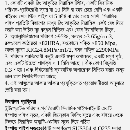
1. কোণটি একটি রিং আকৃতির সিরামিক টিউব, একটি সিরামিক
পরিধান-প্রতিরোধী স্তর যা 10 মিমি বা তার চেয়ে বেশি এবং একটি
বাইরের শেল স্টিল পাইপ যা 5 মিমি বা তার চেয়ে বেশি।সিরামিক
পাইপ প্রতিটি বিভাগের মধ্যে রিং আকৃতির সিরামিক একই বেধ দিয়ে
ভরাট করা উচিত দৃঢ় বন্ধন নিশ্চিত এবং কোন ট্রানজিশন চিহ্ন.
2. অ্যালুমিনিয়ামের পরিমাণ ≥95%, ঘনত্ব ≥3.65g/cm3,
রকওয়েল কঠোরতা ≥82HRA, সংকোচন শক্তি ≥850 Mpa,
ভাঙ্গন দৃঢ়তা KΙC≥4.8MPa·m1/2, নমন শক্তি ≥290MPa।
3. পরিধান প্রতিরোধী কনুই একটি মসৃণ রূপান্তর, একটি মসৃণ পৃষ্ঠ,
এবং একটি উচ্চতা পার্থক্য < 1 মিমি আছে। বাঁক কোণ বিচ্যুতি ±
0.3 ° হয়।এবং দীর্ঘমেয়াদী স্বাভাবিক অপারেশন নিশ্চিত করার জন্য
ভাল তাপ স্থিতিশীলতা আছে.
4. এই আঙ্গুলের আকার আঁকার প্রযুক্তিগত প্রয়োজনীয়তা অনুসারে
তৈরি করা হয়।
উৎপাদন প্রক্রিয়া
ইন্টিগ্রেটেড পরিধান-প্রতিরোধী সিরামিক পাইপলাইনটি একটি
ইস্পাত পাইপ স্তর, একটি ভিস্কোস ফিলিং স্তর এবং বাইরে থেকে
ভিতরে সিরামিক অ্যান্টি-ওয়াটার স্তর দিয়ে গঠিত।
ইস্পাত পাইপ স্তরঃ
কব্জিটি সম্পূর্ণরূপে SUS304 বা Q235 দ্বারা