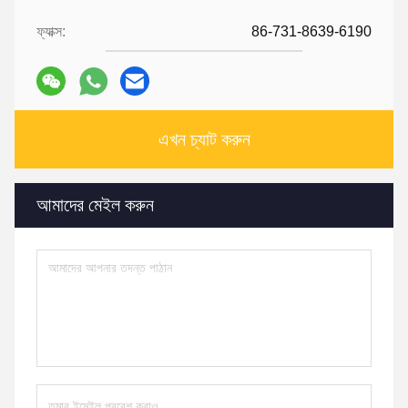
ফ্যাক্স:
86-731-8639-6190
এখন চ্যাট করুন
আমাদের মেইল ​​করুন