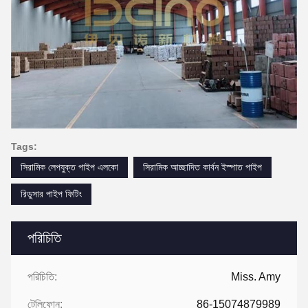
Tags:
সিরামিক লেপযুক্ত পাইপ এলকো
সিরামিক আচ্ছাদিত কার্বন ইস্পাত পাইপ
রিডুসার পাইপ ফিটিং
পরিচিতি
পরিচিতি:
Miss. Amy
টেলিফোন:
86-15074879989