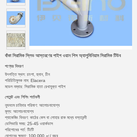
বাঁকা সিরামিক স্লিভ আস্তরণের পাইপ ওয়ান পিস অ্যালুমিনিয়াম সিরামিক টিউব
পণ্যের বিবরণ
উৎপত্তি স্থল: চাংশা, হুনান, চীন
পরিচিতিমুলক নাম: Elacera
মডেল নম্বার: সিরামিক হাতা রেখাযুক্ত পাইপ
পেমেন্ট এবং শিপিং শর্তাবলী
ন্যূনতম চাহিদার পরিমাণ: আলোচনাযোগ্য
মূল্য: আলোচনাযোগ্য
প্যাকেজিং বিবরণ: কাঠের কেস বা লোহার রাক মধ্যে বস্তাবন্দী
ডেলিভারি সময়: 25-45 ওয়ার্কডাস
পরিশোধের শর্ত: টি/টি
যোগানের ক্ষমতা: 100,000 ㎡/ বছর