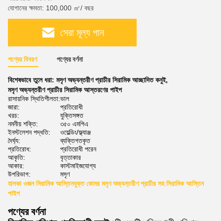
যোগানের ক্ষমতা: 100,000 ㎡/ বছর
সেরা মূল্য পান
পণ্যের বিবরণ
পণ্যের বর্ণনা
বিশেষভাবে তুলে ধরা:
মসৃণ অভ্যন্তরীণ প্রাচীর সিরামিক আচ্ছাদিত কনুই
,
মসৃণ অভ্যন্তরীণ প্রাচীর সিরামিক আস্তরণের পাইপ
রাসায়নিক স্থিতিশীলতা:
ভাল
জারা:
প্রতিরোধী
খরচ:
যুক্তিসঙ্গত
নমনীয় শক্তি:
৩৫০ এমপিএ
ইনস্টলেশন পদ্ধতি:
ওয়েল্ডিং/ফ্ল্যাঞ্জ
দৈর্ঘ্য:
ব্যক্তিগতকৃত
প্রতিরোধ:
প্রতিরোধী পরেন
আকৃতি:
বৃত্তাকার
আকার:
কাস্টমাইজযোগ্য
উপরিভাগ:
মসৃণ
হালকা ওজন সিরামিক আস্তিনযুক্ত কোমর মসৃণ অভ্যন্তরীণ প্রাচীর সহ সিরামিক আস্তিন
পাইপ
পণ্যের বর্ণনা