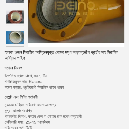
হালকা ওজন সিরামিক আস্তিনযুক্ত কোমর মসৃণ অভ্যন্তরীণ প্রাচীর সহ সিরামিক
আস্তিন পাইপ
পণ্যের বিবরণ
উৎপত্তি স্থল: চাংশা, হুনান, চীন
পরিচিতিমুলক নাম: Elacera
মডেল নম্বার: প্রতিরোধী সিরামিক পাইপ পরেন
পেমেন্ট এবং শিপিং শর্তাবলী
ন্যূনতম চাহিদার পরিমাণ: আলোচনাযোগ্য
মূল্য: আলোচনাযোগ্য
প্যাকেজিং বিবরণ: কাঠের কেস বা লোহার রাক মধ্যে বস্তাবন্দী
ডেলিভারি সময়: 25-45 ওয়ার্কডাস
পরিশোধের শর্ত: টি/টি