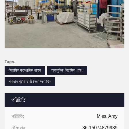
Tags:
সিরামিক কম্পোজিট পাইপ
অ্যালুমিনা সিরামিক পাইপ
পরিধান প্রতিরোধী সিরামিক টিউব
পরিচিতি
পরিচিতি:
Miss. Amy
টেলিফোন:
86-15074879989