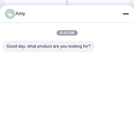
অ্যালুমিনিয়াম সিরামিক আস্তরণের
Amy
সেরা মূল্য পান
সেরা মূল্য পান
6:14 AM
Good day, what product are you looking for?
Hunan Yibeinuo New Material Co., Ltd.
Amy@ybnceramic.com
86-15074879989
নং ২, চিংইয়ুয়ান সাউথ রোড, ল্যাংলি ইন্ডাস্ট্রিয়াল পার্ক, চাংসা কাউন্টি, হুয়ানান
প্রদেশ