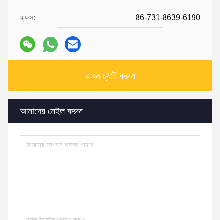
ফ্যাক্স:
86-731-8639-6190
এখন চ্যাট করুন
আমাদের মেইল ​​করুন