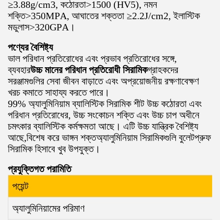
≥3.88g/cm3, কঠোরতা>1500 (HV5), নমন
শক্তি>350MPA, আঘাতের শক্ততা ≥2.2J/cm2, ইলাস্টিক
মডুলাস>320GPA।
পণ্যের বৈশিষ্ট্য
ভাল পরিধান প্রতিরোধের এবং প্রভাব প্রতিরোধের সঙ্গে,
ব্যবহার
উচ্চ মানের পরিধান প্রতিরোধী সিরামিক
গ্রাহকদের
সরঞ্জামগুলির সেবা জীবন বাড়াতে এবং অপ্রয়োজনীয় রক্ষণাবেক্ষণ
খরচ কমাতে সাহায্য করতে পারে।
99% অ্যালুমিনিয়াম ব্যালিস্টিক সিরামিক শীট উচ্চ কঠোরতা এবং
পরিধান প্রতিরোধের, উচ্চ সংকোচন শক্তি এবং উচ্চ চাপ অধীনে
চমৎকার ব্যালিস্টিক কর্মক্ষমতা আছে। এটি উচ্চ যান্ত্রিক বৈশিষ্ট্য
আছে,বিশেষ করে ভাঙ্গন শক্তঅ্যালুমিনিয়াম সিরামিকগুলি বুলেটপ্রুফ
সিরামিক হিসাবে খুব উপযুক্ত।
প্রযুক্তিগত পরামিতি
পয়েন্ট
অ্যালুমিনিয়ামের পরিমাণ