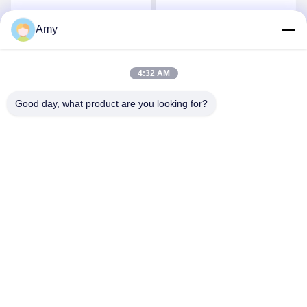
অ্যাপ্লিকেশনের জন্য উচ্চ তাপমাত্রা
Al2O3 সিরামিক ক্রুজিবল
Amy
সেরা মূল্য পান
সেরা মূল্য পান
4:32 AM
Good day, what product are you looking for?
Hunan Yibeinuo New Material Co., Ltd.
Amy@ybnceramic.com
86-15074879989
নং ২, চিংইয়ুয়ান সাউথ রোড, ল্যাংলি ইন্ডাস্ট্রিয়াল পার্ক, চাংসা কাউন্টি, হুয়ানান
প্রদেশ