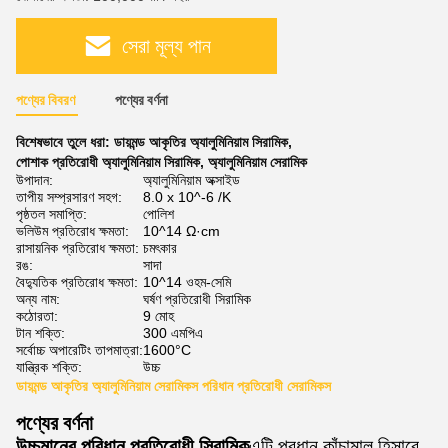
সেরা মূল্য পান
পণ্যের বিবরণ
পণ্যের বর্ণনা
বিশেষভাবে তুলে ধরা:
ডায়মন্ড আকৃতির অ্যালুমিনিয়াম সিরামিক
,
পোশাক প্রতিরোধী অ্যালুমিনিয়াম সিরামিক
,
অ্যালুমিনিয়াম সেরামিক
উপাদান:
অ্যালুমিনিয়াম অক্সাইড
তাপীয় সম্প্রসারণ সহগ:
8.0 x 10^-6 /K
পৃষ্ঠতল সমাপ্তি:
পোলিশ
ভলিউম প্রতিরোধ ক্ষমতা:
10^14 Ω·cm
রাসায়নিক প্রতিরোধ ক্ষমতা:
চমৎকার
রঙ:
সাদা
বৈদ্যুতিক প্রতিরোধ ক্ষমতা:
10^14 ওহম-সেমি
অন্য নাম:
ঘর্ষণ প্রতিরোধী সিরামিক
কঠোরতা:
9 মোহ
টান শক্তি:
300 এমপিএ
সর্বোচ্চ অপারেটিং তাপমাত্রা:
1600°C
যান্ত্রিক শক্তি:
উচ্চ
ডায়মন্ড আকৃতির অ্যালুমিনিয়াম সেরামিকস পরিধান প্রতিরোধী সেরামিকস
পণ্যের বর্ণনা
উচ্চমানের পরিধান প্রতিরোধী সিরামিক
এটি প্রধান কাঁচামাল হিসাবে