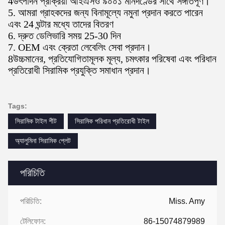
4উৎপাদন প্রক্রিয়া আইএসও ৯০০১ মানদণ্ডের সাথে সঙ্গতিপূর্ণ।
5. আমরা গ্রাহকদের জন্য বিনামূল্যে নমুনা প্রদান করতে পারেন
এবং 24 ঘন্টার মধ্যে তাদের বিতরণ
6. দ্রুত ডেলিভারি সময় 25-30 দিন
7. OEM এবং ক্রেতা লেবেলিং সেবা প্রদান।
8উচ্চমানের, প্রতিযোগিতামূলক মূল্য, চমৎকার পরিষেবা এবং পরিধান
প্রতিরোধী সিরামিক প্রযুক্তি সমাধান প্রদান।
Tags:
সিরামিক টাইল শীট
সিরামিক পরিধান প্রতিরোধী টাইল
অ্যালুমিনা সিরামিক প্লেট
পরিচিতি
পরিচিতি:
Miss. Amy
টেলিফোন:
86-15074879989