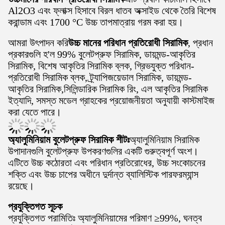
Al2O3 এবং ফ্লাক্স হিসাবে বিরল ধাতব অক্সাইড থেকে তৈরি বিশেষ
করান্ডাম এবং 1700 °C উচ্চ তাপমাত্রায় গরম করা হয়।
আমরা উৎপাদন করি
উচ্চ মানের পরিধান প্রতিরোধী সিরামিক
, প্রধান
প্রকারগুলি হ'ল 99% বুলেটপ্রুফ সিরামিক, ডায়মন্ড-আকৃতির
সিরামিক, বিশেষ আকৃতির সিরামিক ব্লক, গ্রিভযুক্ত পরিধান-
প্রতিরোধী সিরামিক ব্লক, ট্র্যাপিজয়েডাল সিরামিক, ডায়মন্ড-
আকৃতির সিরামিক,সিলিন্ডারিক সিরামিক রিং, এল আকৃতির সিরামিক
ইত্যাদি, সমস্ত মডেল গ্রাহকের প্রয়োজনীয়তা অনুযায়ী কাস্টমাইজ
করা যেতে পারে।
অ্যালুমিনিয়াম বুলেটপ্রুফ সিরামিক শীটঃ
অ্যালুমিনিয়াম সিরামিক
উপাদানগুলি বুলেটপ্রুফ উপকরণগুলির একটি গুরুত্বপূর্ণ অংশ।
এটিতে উচ্চ কঠোরতা এবং পরিধান প্রতিরোধের, উচ্চ সংকোচনের
শক্তি এবং উচ্চ চাপের অধীনে দুর্দান্ত ব্যালিস্টিক পারফরম্যান্স
রয়েছে।
প্রযুক্তিগত সূচক
প্রযুক্তিগত পরামিতিঃ অ্যালুমিনিয়ামের পরিমাণ ≥99%, ঘনত্ব