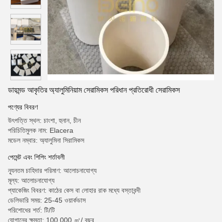
ডায়মন্ড আকৃতির অ্যালুমিনিয়াম সেরামিকস পরিধান প্রতিরোধী সেরামিকস
পণ্যের বিবরণ
উৎপত্তি স্থল: চাংশা, হুনান, চীন
পরিচিতিমুলক নাম: Elacera
মডেল নম্বার: অ্যালুমিনা সিরামিকস
পেমেন্ট এবং শিপিং শর্তাবলী
ন্যূনতম চাহিদার পরিমাণ: আলোচনাযোগ্য
মূল্য: আলোচনাযোগ্য
প্যাকেজিং বিবরণ: কাঠের কেস বা লোহার রাক মধ্যে বস্তাবন্দী
ডেলিভারি সময়: 25-45 ওয়ার্কডাস
পরিশোধের শর্ত: টি/টি
যোগানের ক্ষমতা: 100,000 ㎡/ বছর