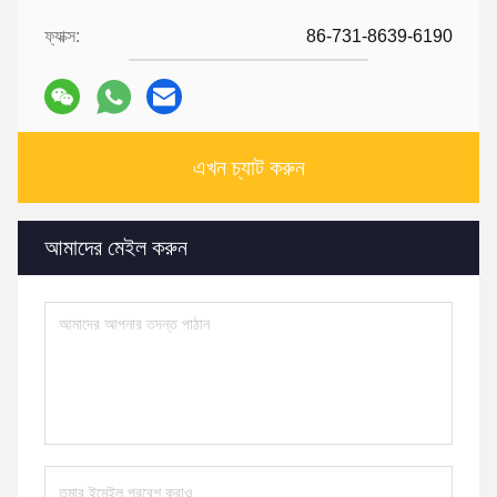
ফ্যাক্স:
86-731-8639-6190
এখন চ্যাট করুন
আমাদের মেইল ​​করুন