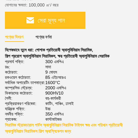
যোগানের ক্ষমতা: 100,000 ㎡/ বছর
সেরা মূল্য পান
পণ্যের বিবরণ
পণ্যের বর্ণনা
বিশেষভাবে তুলে ধরা:
পোশাক প্রতিরোধী অ্যালুমিনিয়াম সিরামিক
,
শিল্প প্রয়োগ অ্যালুমিনিয়াম সিরামিকস
,
ক্ষয় প্রতিরোধী অ্যালুমিনিয়াম সেরামিক
প্রসার্য শক্তি:
300 এমপিএ
রঙ:
সাদা
কঠোরতা:
9 মোহস
রকওয়েল কঠোরতা:
85 এইচআরএ
সর্বাধিক অপারেটিং তাপমাত্রা:
1600°C
কম্প্রেসিভ স্ট্রেন্থ:
2000 এমপিএ
ভিকারদের কঠোরতা:
900HV10
শৈলী:
বহু-কার্যকরী
প্রক্রিয়াকরণ পরিষেবা:
কাটিং, পাঞ্চিং, ঢালাই
যান্ত্রিক শক্তি:
উচ্চ
নমনীয় শক্তি:
350 এমপিএ
প্যাকেজ:
কাস্টমাইজড
সিরামিক স্ট্রাকচারাল পার্টস অ্যালুমিনিয়াম সিরামিক টাইলস ক্ষয় এবং পরিধান প্রতিরোধী
অ্যালুমিনিয়াম সিরামিকস শিল্প অ্যাপ্লিকেশন জন্য