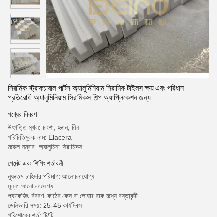
সিরামিক স্ট্রাকচারাল পার্টস অ্যালুমিনিয়াম সিরামিক টাইলস ক্ষয় এবং পরিধান
প্রতিরোধী অ্যালুমিনিয়াম সিরামিকস শিল্প অ্যাপ্লিকেশন জন্য
পণ্যের বিবরণ
উৎপত্তি স্থল: চাংশা, হুনান, চীন
পরিচিতিমুলক নাম: Elacera
মডেল নম্বার: অ্যালুমিনা সিরামিকস
পেমেন্ট এবং শিপিং শর্তাবলী
ন্যূনতম চাহিদার পরিমাণ: আলোচনাযোগ্য
মূল্য: আলোচনাযোগ্য
প্যাকেজিং বিবরণ: কাঠের কেস বা লোহার রাক মধ্যে বস্তাবন্দী
ডেলিভারি সময়: 25-45 কার্যদিবস
পরিশোধের শর্ত: টি/টি