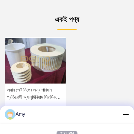
একই পণ্য
এয়ার জেট মিলের জন্য পরিধান
প্রতিরোধী অ্যালুমিনিয়াম সিরামিক
শ্রেণীবিভাগ চাকা
Amy
সেরা মূল্য পান
2:23 PM