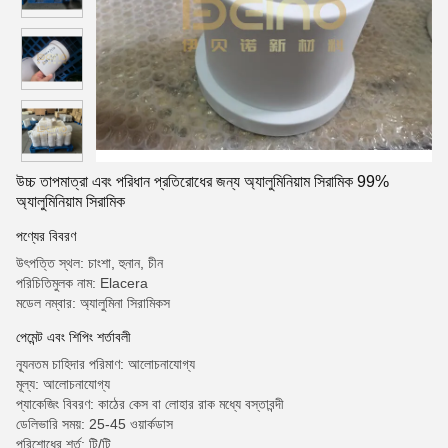
উচ্চ তাপমাত্রা এবং পরিধান প্রতিরোধের জন্য অ্যালুমিনিয়াম সিরামিক 99%
অ্যালুমিনিয়াম সিরামিক
পণ্যের বিবরণ
উৎপত্তি স্থল: চাংশা, হুনান, চীন
পরিচিতিমুলক নাম: Elacera
মডেল নম্বার: অ্যালুমিনা সিরামিকস
পেমেন্ট এবং শিপিং শর্তাবলী
ন্যূনতম চাহিদার পরিমাণ: আলোচনাযোগ্য
মূল্য: আলোচনাযোগ্য
প্যাকেজিং বিবরণ: কাঠের কেস বা লোহার রাক মধ্যে বস্তাবন্দী
ডেলিভারি সময়: 25-45 ওয়ার্কডাস
পরিশোধের শর্ত: টি/টি