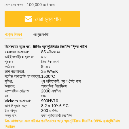
যোগানের ক্ষমতা: 100,000 ㎡/ বছর
সেরা মূল্য পান
পণ্যের বিবরণ
পণ্যের বর্ণনা
বিশেষভাবে তুলে ধরা:
99% অ্যালুমিনিয়াম সিরামিক স্লিভ পাইপ
রকওয়েল কঠোরতা:
85 এইচআরএ
ডাইইলেকট্রিক ধ্রুবক:
৯.৮
প্রকার:
সিরামিক অংশ
কঠোরতা:
9 মোহ
তাপ পরিবাহিতা:
35 W/mK
সর্বোচ্চ অপারেটিং তাপমাত্রা:
1500°C
সুবিধা:
খুব শক্তিশালী, ড্রপ টেস্ট পাস
উপাদান:
অ্যালুমিনা সিরামিকস
কম্প্রেসিভ স্ট্রেন্থ:
2000 এমপিএ
রঙ:
সাদা
Vickers কঠোরতা:
900HV10
তাপ বিস্তার সহগ:
8.2 x 10^-6 /°C
টান শক্তি:
300 এমপিএ
অন্য নাম:
ঘর্ষণ প্রতিরোধী সিরামিক
উচ্চ তাপমাত্রা এবং পরিধান প্রতিরোধের জন্য অ্যালুমিনিয়াম সিরামিক 99% অ্যালুমিনিয়াম
সিরামিক