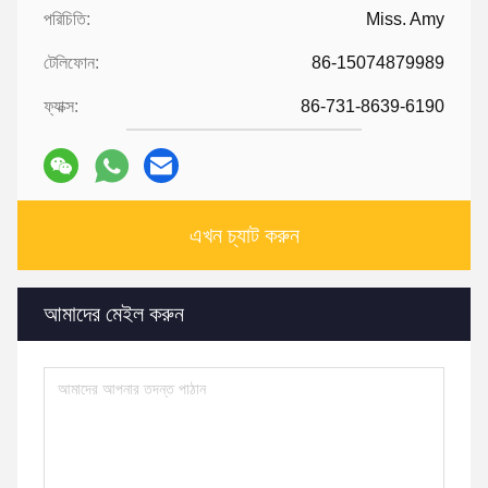
পরিচিতি:
Miss. Amy
টেলিফোন:
86-15074879989
ফ্যাক্স:
86-731-8639-6190
এখন চ্যাট করুন
আমাদের মেইল ​​করুন