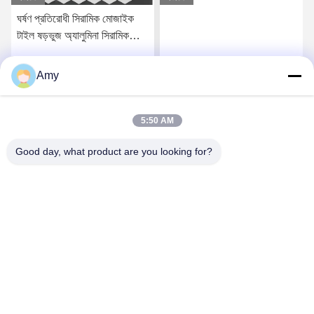
ঘর্ষণ প্রতিরোধী সিরামিক মোজাইক
টাইল ষড়ভুজ অ্যালুমিনা সিরামিক
আস্তরণ শীট
Amy
সেরা মূল্য পান
সেরা মূল্য পান
5:50 AM
Good day, what product are you looking for?
Hunan Yibeinuo New Material Co., Ltd.
Amy@ybnceramic.com
86-15074879989
নং ২, চিংইয়ুয়ান সাউথ রোড, ল্যাংলি ইন্ডাস্ট্রিয়াল পার্ক, চাংসা কাউন্টি, হুয়ানান
প্রদেশ