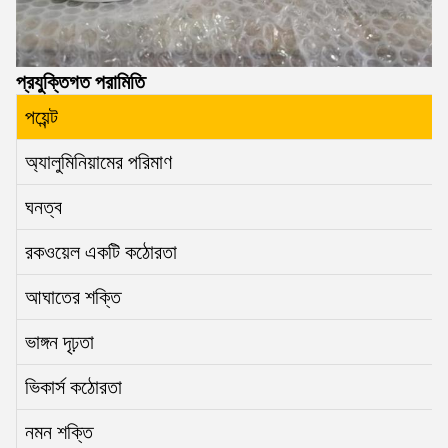
প্রযুক্তিগত পরামিতি
পয়েন্ট
অ্যালুমিনিয়ামের পরিমাণ
ঘনত্ব
রকওয়েল একটি কঠোরতা
আঘাতের শক্তি
ভাঙ্গন দৃঢ়তা
ভিকার্স কঠোরতা
নমন শক্তি