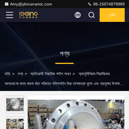
Amy@ybnceramic.com
86-15074879989
চ্যাট
পণ্য
বাড়ি
>
পণ্য
>
প্রতিরোধী সিরামিক পাইপ পরেন
>
অ্যালুমিনিয়াম সিরামিকের
আস্তরণের জন্য কয়লা গুঁড়া পরিবহন পাইপলাইন উচ্চ তাপমাত্রা ধুলো এবং গ্রানুলার উপাদান
Alumina সিরামিক পাইপ সঙ্গে পরিবহন