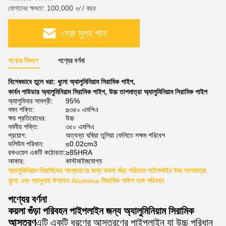
যোগানের ক্ষমতা: 100,000 ㎡/ বছর
সেরা মূল্য পান
পণ্যের বিবরণ
পণ্যের বর্ণনা
বিশেষভাবে তুলে ধরা:
ধুলো অ্যালুমিনিয়াম সিরামিক পাইপ
,
কার্বন পাউডার অ্যালুমিনিয়াম সিরামিক পাইপ
,
উচ্চ তাপমাত্রা অ্যালুমিনিয়াম সিরামিক পাইপ
অ্যালুমিনার সামগ্রী:
95%
নমন শক্তি:
≥৩৫০ এমপিএ
ক্ষয় প্রতিরোধের:
উচ্চ
নমনীয় শক্তি:
৩৫০ এমপিএ
প্রয়োগ:
অত্যন্ত ঘষিয়া তুলিয়া ফেলিতে সক্ষম পরিবেশ
ভলিউম পরিধান:
≤0.02cm3
রকওয়েল একটি কঠোরতা:
≥85HRA
আকার:
কাস্টমাইজযোগ্য
অ্যালুমিনিয়াম সিরামিকের আস্তরণের জন্য কয়লা গুঁড়া পরিবহন পাইপলাইন উচ্চ তাপমাত্রা
ধুলো এবং গ্রানুলার উপাদান Alumina সিরামিক পাইপ সঙ্গে পরিবহন
পণ্যের বর্ণনা
কয়লা গুঁড়া পরিবহন পাইপলাইন জন্য অ্যালুমিনিয়াম সিরামিক
আস্তরণ
এটি একটি ধরণের আস্তরণের পাইপলাইন যা উচ্চ পরিধান