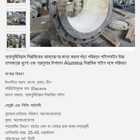
অ্যালুমিনিয়াম সিরামিকের আস্তরণের জন্য কয়লা গুঁড়া পরিবহন পাইপলাইন উচ্চ
তাপমাত্রা ধুলো এবং গ্রানুলার উপাদান Alumina সিরামিক পাইপ সঙ্গে পরিবহন
পণ্যের বিবরণ
উৎপত্তি স্থল: চাংশা, হুনান, চীন
পরিচিতিমুলক নাম: Elacera
মডেল নম্বার: অ্যালুমিনিয়াম সিরামিক পাইপ
পেমেন্ট এবং শিপিং শর্তাবলী
ন্যূনতম চাহিদার পরিমাণ: আলোচনাযোগ্য
মূল্য: আলোচনাযোগ্য
প্যাকেজিং বিবরণ: কাঠের কেস বা লোহার রাক মধ্যে বস্তাবন্দী
ডেলিভারি সময়: 25-45 ওয়ার্কডাস
পরিশোধের শর্ত: টি/টি