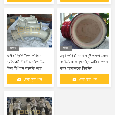
ভিডিও
ভিডিও
তাপীয় স্থিতিশীলতা পরিধান
মসৃণ কংক্রিট পাম্প কনুই হালকা ওজন
প্রতিরোধী সিরামিক পাইপ ফিড
কংক্রিট পাম্প বুম পাইপ কংক্রিট পাম্প
টিউব লিথিয়াম ব্যাটারির জন্য
কনুই আস্তরণের সিরামিক
সেরা মূল্য পান
সেরা মূল্য পান