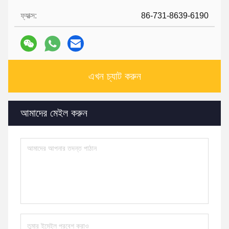
ফ্যাক্স:
86-731-8639-6190
এখন চ্যাট করুন
আমাদের মেইল ​​করুন