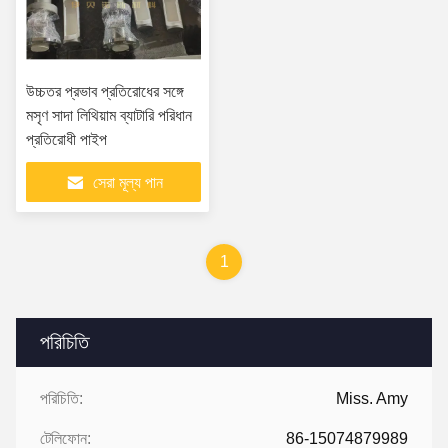
উচ্চতর প্রভাব প্রতিরোধের সঙ্গে
মসৃণ সাদা লিথিয়াম ব্যাটারি পরিধান
প্রতিরোধী পাইপ
সেরা মূল্য পান
1
পরিচিতি
পরিচিতি:
Miss. Amy
টেলিফোন:
86-15074879989