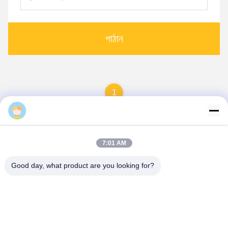
পাঠান
1
Amy
7:01 AM
Good day, what product are you looking for?
Hunan Yibeinuo New Material Co., Ltd.
Amy@ybnceramic.com