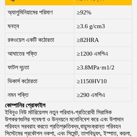
অ্যালুমিনিয়ামের পরিমাণ
≥92%
ঘনত্ব
≥3.6 g/cm3
রকওয়েল একটি কঠোরতা
≥82HRA
আঘাতের শক্তি
≥1200 এমপিএ
ফাটল দৃঢ়তা
≥3.8MPa·m1/2
ভিকার্স কঠোরতা
≥1150HV10
নমন শক্তি
≥290 এমপিএ
কোম্পানির প্রোফাইল
ইবিনুও নিউ মটরিয়েলস নতুন পরিধান-প্রতিরোধী সিরামিক
উপকরণগুলির গবেষণা ও উন্নয়নে মনোনিবেশ করে এবং উপাদান
পরিবহন সরবরাহ করতে প্রতিশ্রুতিবদ্ধ,বায়ুসংক্রান্ত পরিবহন
সিস্টেমের প্রকৌশল নকশা, এবং সিমেন্ট, তাপবিদ্যুৎ, ইস্পাত, কয়লা,