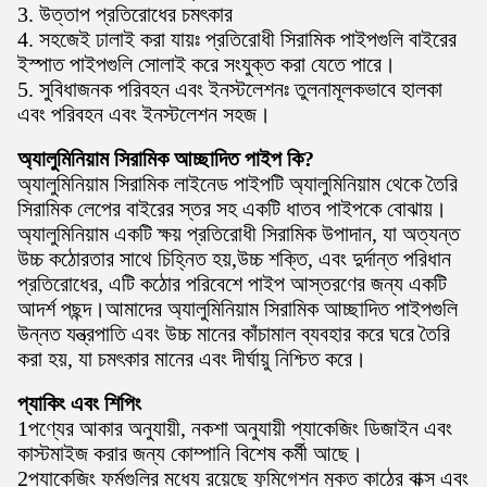
3. উত্তাপ প্রতিরোধের চমৎকার
4. সহজেই ঢালাই করা যায়ঃ প্রতিরোধী সিরামিক পাইপগুলি বাইরের
ইস্পাত পাইপগুলি সোলাই করে সংযুক্ত করা যেতে পারে।
5. সুবিধাজনক পরিবহন এবং ইনস্টলেশনঃ তুলনামূলকভাবে হালকা
এবং পরিবহন এবং ইনস্টলেশন সহজ।
অ্যালুমিনিয়াম সিরামিক আচ্ছাদিত পাইপ কি?
অ্যালুমিনিয়াম সিরামিক লাইনেড পাইপটি অ্যালুমিনিয়াম থেকে তৈরি
সিরামিক লেপের বাইরের স্তর সহ একটি ধাতব পাইপকে বোঝায়।
অ্যালুমিনিয়াম একটি ক্ষয় প্রতিরোধী সিরামিক উপাদান, যা অত্যন্ত
উচ্চ কঠোরতার সাথে চিহ্নিত হয়,উচ্চ শক্তি, এবং দুর্দান্ত পরিধান
প্রতিরোধের, এটি কঠোর পরিবেশে পাইপ আস্তরণের জন্য একটি
আদর্শ পছন্দ।আমাদের অ্যালুমিনিয়াম সিরামিক আচ্ছাদিত পাইপগুলি
উন্নত যন্ত্রপাতি এবং উচ্চ মানের কাঁচামাল ব্যবহার করে ঘরে তৈরি
করা হয়, যা চমৎকার মানের এবং দীর্ঘায়ু নিশ্চিত করে।
প্যাকিং এবং শিপিং
1পণ্যের আকার অনুযায়ী, নকশা অনুযায়ী প্যাকেজিং ডিজাইন এবং
কাস্টমাইজ করার জন্য কোম্পানি বিশেষ কর্মী আছে।
2প্যাকেজিং ফর্মগুলির মধ্যে রয়েছে ফুমিগেশন মুক্ত কাঠের বাক্স এবং