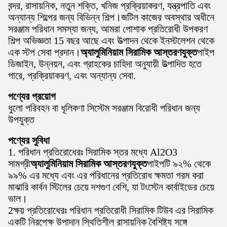
বন্দর, রাসায়নিক, নতুন শক্তি, খনিজ প্রক্রিয়াকরণ, যন্ত্রপাতি এবং
অন্যান্য শিল্পের জন্য বিভিন্ন শিল্প।জটিল কাজের অবস্থার অধীনে
সরঞ্জাম পরিধান সমস্যা জন্য, আমরা পোশাক প্রতিরোধী উপকরণ
শিল্প অভিজ্ঞতা 15 বছর আছে এবং উত্পাদন থেকে ইনস্টলেশন থেকে
এক স্টপ সেবা প্রদান।
অ্যালুমিনিয়াম সিরামিক আস্তরণযুক্ত
পাইপ
ডিজাইন, উন্নয়ন, এবং গ্রাহকের চাহিদা অনুযায়ী উত্পাদিত হতে
পারে, প্রক্রিয়াকরণ, এবং অন্যান্য সেবা.
পণ্যের প্রয়োগ
ধুলো পরিবহন বা ধূলিকণা সিস্টেম সরঞ্জাম বিরোধী পরিধান জন্য
উপযুক্ত
পণ্যের সুবিধা
1. পরিধান প্রতিরোধেরঃ সিরামিক স্তর মধ্যে Al2O3
সামগ্রী
অ্যালুমিনিয়াম সিরামিক আস্তরণযুক্ত
পাইপটি ৯২% থেকে
৯৯% এর মধ্যে এবং এর পরিধানের প্রতিরোধ ক্ষমতা গরম করা
মাঝারি কার্বন স্টিলের চেয়ে দশগুণ বেশি, যা টংস্টেন কার্বাইডের চেয়ে
ভাল।
2ক্ষয় প্রতিরোধেরঃ পরিধান প্রতিরোধী সিরামিক টিউব এর সিরামিক
একটি নিরপেক্ষ উপাদান স্থিতিশীল রাসায়নিক বৈশিষ্ট্য সঙ্গে