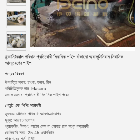
ইন্ডাস্ট্রিয়াল পরিধান প্রতিরোধী সিরামিক পাইপ বাঁকানো অ্যালুমিনিয়াম সিরামিক
আস্তরণের পাইপ
পণ্যের বিবরণ
উৎপত্তি স্থল: চাংশা, হুনান, চীন
পরিচিতিমুলক নাম: Elacera
মডেল নম্বার: প্রতিরোধী সিরামিক পাইপ পরেন
পেমেন্ট এবং শিপিং শর্তাবলী
ন্যূনতম চাহিদার পরিমাণ: আলোচনাযোগ্য
মূল্য: আলোচনাযোগ্য
প্যাকেজিং বিবরণ: কাঠের কেস বা লোহার রাক মধ্যে বস্তাবন্দী
ডেলিভারি সময়: 25-45 ওয়ার্কডাস
পরিশোধের শর্ত: টি/টি