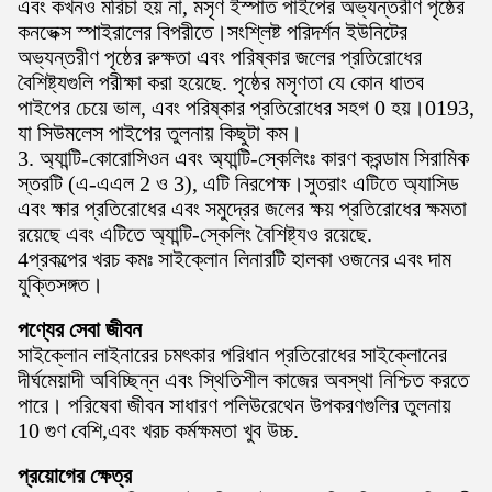
এবং কখনও মরিচা হয় না, মসৃণ ইস্পাত পাইপের অভ্যন্তরীণ পৃষ্ঠের
কনভেক্স স্পাইরালের বিপরীতে।সংশ্লিষ্ট পরিদর্শন ইউনিটের
অভ্যন্তরীণ পৃষ্ঠের রুক্ষতা এবং পরিষ্কার জলের প্রতিরোধের
বৈশিষ্ট্যগুলি পরীক্ষা করা হয়েছে. পৃষ্ঠের মসৃণতা যে কোন ধাতব
পাইপের চেয়ে ভাল, এবং পরিষ্কার প্রতিরোধের সহগ 0 হয়।0193,
যা সিউমলেস পাইপের তুলনায় কিছুটা কম।
3. অ্যান্টি-কোরোসিওন এবং অ্যান্টি-স্কেলিংঃ কারণ করন্ডাম সিরামিক
স্তরটি (এ-এএল 2 ও 3), এটি নিরপেক্ষ।সুতরাং এটিতে অ্যাসিড
এবং ক্ষার প্রতিরোধের এবং সমুদ্রের জলের ক্ষয় প্রতিরোধের ক্ষমতা
রয়েছে এবং এটিতে অ্যান্টি-স্কেলিং বৈশিষ্ট্যও রয়েছে.
4প্রকল্পের খরচ কমঃ সাইক্লোন লিনারটি হালকা ওজনের এবং দাম
যুক্তিসঙ্গত।
পণ্যের সেবা জীবন
সাইক্লোন লাইনারের চমৎকার পরিধান প্রতিরোধের সাইক্লোনের
দীর্ঘমেয়াদী অবিচ্ছিন্ন এবং স্থিতিশীল কাজের অবস্থা নিশ্চিত করতে
পারে। পরিষেবা জীবন সাধারণ পলিউরেথেন উপকরণগুলির তুলনায়
10 গুণ বেশি,এবং খরচ কর্মক্ষমতা খুব উচ্চ.
প্রয়োগের ক্ষেত্র