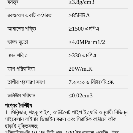
ঘনত্ব
≥3.8g/cm3
রকওয়েল একটি কঠোরতা
≥85HRA
আঘাতের শক্তি
≥1500 এমপিএ
ভাঙ্গন দৃঢ়তা
≥4.0MPa·m1/2
নমন শক্তি
≥330 এমপিএ
তাপ পরিবাহিতা
20W/m.K
তাপীয় প্রসারণ সহগ
7.২×১০ ৬ মিটার/মি.কে.
ভলিউম পরিধান
≤0.02cm3
পণ্যের বৈশিষ্ট্য
1. সিলিন্ডার, শঙ্কু পাইপ, আউটলেট পাইপ ইত্যাদি অনুযায়ী বিভিন্ন
সাইক্লোন লাইনার ডিজাইন করুন এবং সিরামিক কাঠামো ফাঁক
ছাড়াই যুক্তিসঙ্গত;
2সিরামিকগুলি 10-25 মিমি পুরু, 100 টন শুকনো প্রেসিং, উচ্চ