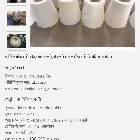
ঘর্ষণ প্রতিরোধী সাইক্লোন লাইনার পরিধান প্রতিরোধী সিরামিক লাইনার
পণ্যের বিবরণ
উৎপত্তি স্থল: চাংশা, হুনান, চীন
পরিচিতিমুলক নাম: Elacera
মডেল নম্বার: সিরামিক রেখাযুক্ত সরঞ্জাম
পেমেন্ট এবং শিপিং শর্তাবলী
ন্যূনতম চাহিদার পরিমাণ: আলোচনাযোগ্য
মূল্য: আলোচনাযোগ্য
প্যাকেজিং বিবরণ: কাঠের কেস বা লোহার রাক মধ্যে বস্তাবন্দী
ডেলিভারি সময়: 25-45 ওয়ার্কডাস
পরিশোধের শর্ত: টি/টি
যোগানের ক্ষমতা: 100,000 ㎡/ বছর