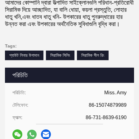
আমাদের কোম্পানি দ্বারা উত্পাদিত সাইক্লোনগুলি পরিধান-প্রতিরোধী
সিরামিক দিয়ে আচ্ছাদিত, যা বালি ধোয়া, কয়লা প্রস্তুতি, লোহার
ধাতু খনি,এবং ধাতব ধাতু খনি- উপকারের ধাতু পুনরুদ্ধারের হার
উন্নত করা এবং উপকারের অর্থনৈতিক সুবিধাগুলি বৃদ্ধি করা।
Tags:
শ্যাউট লিনার উপাদান
সিরামিক সিলিং
সিরামিক সীল রিং
পরিচিতি
পরিচিতি:
Miss. Amy
টেলিফোন:
86-15074879989
ফ্যাক্স:
86-731-8639-6190