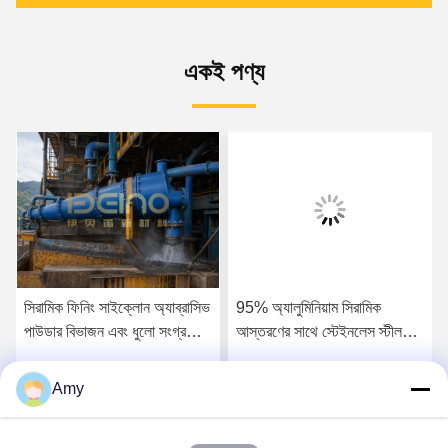
একই পণ্য
সিরামিক ফিনিং সাইক্লোন অ্যাব্রাসিভ
95% অ্যালুমিনিয়াম সিরামিক
পাউডার বিভাজন এবং ধুলো সংগ্রহের
আস্তরণের সাথে স্টেইনলেস স্টীল
জন্য
হাইড্রোসাইক্লোন
Amy
সেরা মূল্য পান
সেরা মূল্য পান