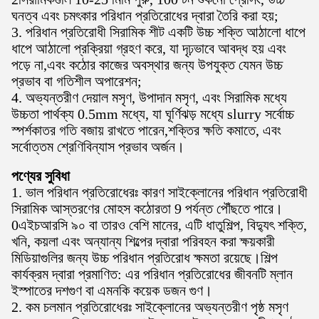
ঘনত্ব এবং চমৎকার পরিধান প্রতিরোধের দ্বারা তৈরি করা হয়;
3. পরিধান প্রতিরোধী সিরামিক শীট একটি উচ্চ শক্তি আঠালো ধাপে
ধাপে আঠালো প্রক্রিয়া গ্রহণ করে, যা দৃঢ়ভাবে আবদ্ধ হয় এবং
পড়ে না,এবং কঠোর কাজের অবস্থার জন্য উপযুক্ত যেমন উচ্চ
প্রভাব বা গতিশীল অপারেশন;
4. অভ্যন্তরীণ দেয়াল মসৃণ, উপাদান মসৃণ, এবং সিরামিক মধ্যে
উচ্চতা পার্থক্য 0.5mm মধ্যে, যা ঘূর্ণিঝড় মধ্যে slurry সর্বোচ্চ
স্পর্শকাতর গতি বজায় রাখতে পারেন,শক্তির ক্ষতি কমাতে, এবং
সর্বোত্তম শ্রেণিবিন্যাস প্রভাব অর্জন।
পণ্যের সুবিধা
1. ভাল পরিধান প্রতিরোধেরঃ কারণ সাইক্লোনের পরিধান প্রতিরোধী
সিরামিক আস্তরণের মোহস কঠোরতা 9 পর্যন্ত পৌঁছতে পারে।
0এইচআরসি ৯০ বা তারও বেশি মানের, এটি ধাতুশিল্প, বিদ্যুৎ শক্তি,
খনি, কয়লা এবং অন্যান্য শিল্পের দ্বারা পরিবহন করা ক্ষয়কারী
মিডিয়াগুলির জন্য উচ্চ পরিধান প্রতিরোধ ক্ষমতা রয়েছে।শিল্প
কার্যক্রম দ্বারা প্রমাণিত: এর পরিধান প্রতিরোধের জীবনটি ম্লান
ইস্পাতের দশগুণ বা এমনকি কয়েক ডজন গুণ।
2. কম চলমান প্রতিরোধেরঃ সাইক্লোনের অভ্যন্তরীণ পৃষ্ঠ মসৃণ